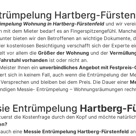
trümpelung Hartberg-Fürsten
ümpelung Wohnung in Hartberg-Fürstenfeld
und wir vere
h mit dem Mieter bedarf es an Fingerspitzengefühl. Manch
runter bieten wir den Betroffenen an wichtige Dokumente, d
der kostenlosen Besichtigung verschafft sich der Experte e
lt vor allem die
Größer der Wohnung
und der
Vermüllun
Fahrstuhl vorhanden
ist oder nicht an.
Meister Ihnen ein
unverbindliches Angebot mit Festpreis-
ert sich in keinem Fall, auch wenn die Entrümpelung der 
 Versprechen und bleiben bei dem Preis. Die Dauer einer
Me
fwendigen Messie- Entrümpelung – Wohnungsräumungen rechn
sie Entrümpelung
Hartberg-Fü
zuerst die Kostenfrage durch den Kopf und möchte natürlic
en?
 auch eine
Messie Entrümpelung Hartberg-Fürstenfeld
an.