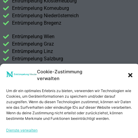
Entrümpelung Klosterneuburg
Entrümpelung Korneuburg
Entrümpelung Niederösterreich
Entrümpelung Bregenz
Entrümpelung Wien
Entrümpelung Graz
Entrümpelung Linz
Entrümpelung Salzburg
Entrümpelung Vorarlberg
Cookie-Zustimmung
Entrümpelung Steiermark
verwalten
Kontakt
Um dir ein optimales Erlebnis zu bieten, verwenden wir Technologien wie
Impressum
Cookies, um Geräteinformationen zu speichern und/oder darauf
Datenschutzerklärung
zuzugreifen. Wenn du diesen Technologien zustimmst, können wir Daten
wie das Surfverhalten oder eindeutige IDs auf dieser Website verarbeiten.
Wenn du deine Zustimmung nicht erteilst oder zurückziehst, können
Anrufen
E-Mail
bestimmte Merkmale und Funktionen beeinträchtigt werden.
Dienste verwalten