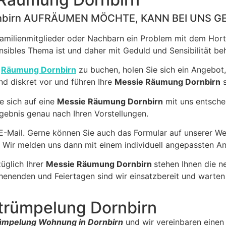
nbirn AUFRÄUMEN MÖCHTE, KANN BEI UNS G
Familienmitglieder oder Nachbarn ein Problem mit dem Hort
sensibles Thema ist und daher mit Geduld und Sensibilität b
e
Räumung Dornbirn
zu buchen, holen Sie sich ein Angebot,
nd diskret vor und führen Ihre
Messie Räumung Dornbirn
s
ie sich auf eine
Messie Räumung Dornbirn
mit uns entschei
Ergebnis genau nach Ihren Vorstellungen.
 E-Mail. Gerne können Sie auch das Formular auf unserer W
. Wir melden uns dann mit einem individuell angepassten A
üglich Ihrer
Messie Räumung Dornbirn
stehen Ihnen die n
enenden und Feiertagen sind wir einsatzbereit und warten 
trümpelung Dornbirn
ümpelung Wohnung in Dornbirn
und wir vereinbaren eine