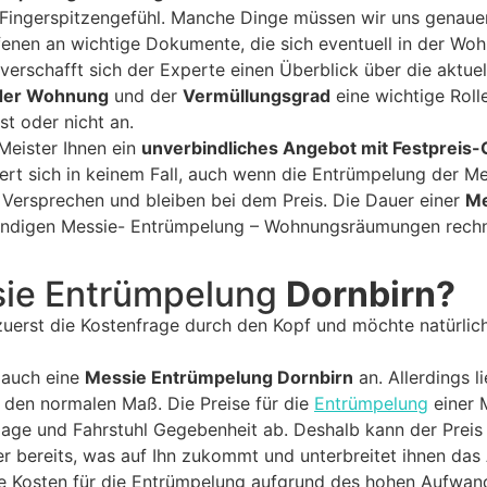
Fingerspitzengefühl. Manche Dinge müssen wir uns genauer
ffenen an wichtige Dokumente, die sich eventuell in der Woh
 verschafft sich der Experte einen Überblick über die akt
der Wohnung
und der
Vermüllungsgrad
eine wichtige Roll
st oder nicht an.
Meister Ihnen ein
unverbindliches Angebot mit Festpreis-
ert sich in keinem Fall, auch wenn die Entrümpelung der 
 Versprechen und bleiben bei dem Preis. Die Dauer einer
Me
fwendigen Messie- Entrümpelung – Wohnungsräumungen rechn
sie Entrümpelung
Dornbirn?
zuerst die Kostenfrage durch den Kopf und möchte natürlic
 auch eine
Messie Entrümpelung Dornbirn
an. Allerdings l
den normalen Maß. Die Preise für die
Entrümpelung
einer 
age und Fahrstuhl Gegebenheit ab. Deshalb kann der Preis 
r bereits, was auf Ihn zukommt und unterbreitet ihnen das
 Kosten für die Entrümpelung aufgrund des hohen Aufwand