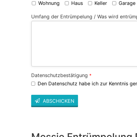
Wohnung
Haus
Keller
Garage
Umfang der Entrümpelung / Was wird entrüm
Datenschutzbestätigung
*
Den Datenschutz habe ich zur Kenntnis g
ABSCHICKEN
This
field
should
be left
blank
Messie Entrümpelung