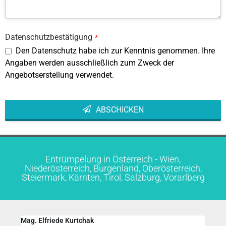
Datenschutzbestätigung
*
Den Datenschutz habe ich zur Kenntnis genommen. Ihre
Angaben werden ausschließlich zum Zweck der
Angebotserstellung verwendet.
ABSCHICKEN
This
field
should
be left
Entrümpelung in Österreich - Wien,
blank
Niederösterreich, Burgenland, Oberösterreich,
Steiermark, Kärnten, Tirol, Salzburg, Vorarlberg
Mag. Elfriede Kurtchak
Mag.