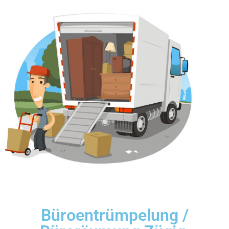
Büroentrümpelung /