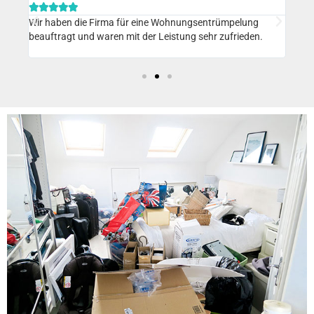







Wir haben die Firma für eine Wohnungsentrümpelung
Nach
pelt.
beauftragt und waren mit der Leistung sehr zufrieden.
Entr
.
unse