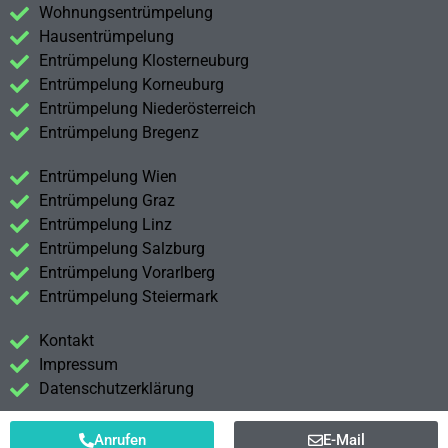
Wohnungsentrümpelung
Hausentrümpelung
Entrümpelung Klosterneuburg
Entrümpelung Korneuburg
Entrümpelung Niederösterreich
Entrümpelung Bregenz
Entrümpelung Wien
Entrümpelung Graz
Entrümpelung Linz
Entrümpelung Salzburg
Entrümpelung Vorarlberg
Entrümpelung Steiermark
Kontakt
Impressum
Datenschutzerklärung
Anrufen
E-Mail