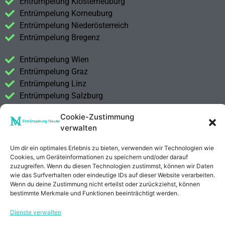
Entrümpelung Klosterneuburg
Entrümpelung Korneuburg
Entrümpelung Niederösterreich
Entrümpelung Bregenz
Entrümpelung Wien
Entrümpelung Graz
Entrümpelung Linz
Entrümpelung Salzburg
Entrümpelung Vorarlberg
Cookie-Zustimmung
Entrümpelung Steiermark
verwalten
Kontakt
Um dir ein optimales Erlebnis zu bieten, verwenden wir Technologien wie
Impressum
Cookies, um Geräteinformationen zu speichern und/oder darauf
Datenschutzerklärung
zuzugreifen. Wenn du diesen Technologien zustimmst, können wir Daten
wie das Surfverhalten oder eindeutige IDs auf dieser Website verarbeiten.
Wenn du deine Zustimmung nicht erteilst oder zurückziehst, können
Anrufen
E-Mail
bestimmte Merkmale und Funktionen beeinträchtigt werden.
Dienste verwalten