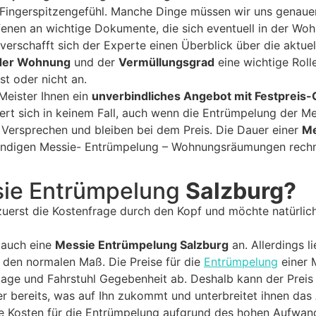
Fingerspitzengefühl. Manche Dinge müssen wir uns genauer
ffenen an wichtige Dokumente, die sich eventuell in der Woh
 verschafft sich der Experte einen Überblick über die akt
der Wohnung
und der
Vermüllungsgrad
eine wichtige Roll
st oder nicht an.
Meister Ihnen ein
unverbindliches Angebot mit Festpreis-
ert sich in keinem Fall, auch wenn die Entrümpelung der 
 Versprechen und bleiben bei dem Preis. Die Dauer einer
Me
fwendigen Messie- Entrümpelung – Wohnungsräumungen rechn
sie Entrümpelung
Salzburg?
zuerst die Kostenfrage durch den Kopf und möchte natürlic
 auch eine
Messie Entrümpelung Salzburg
an. Allerdings l
den normalen Maß. Die Preise für die
Entrümpelung
einer 
age und Fahrstuhl Gegebenheit ab. Deshalb kann der Preis 
r bereits, was auf Ihn zukommt und unterbreitet ihnen das
 Kosten für die Entrümpelung aufgrund des hohen Aufwand