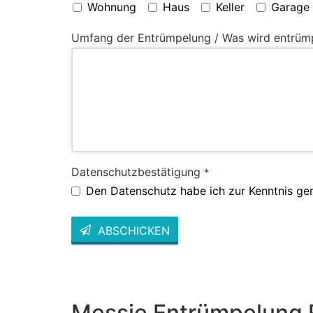
Wohnung
Haus
Keller
Garage
Umfang der Entrümpelung / Was wird entrüm
Datenschutzbestätigung
*
Den Datenschutz habe ich zur Kenntnis g
ABSCHICKEN
This
field
should
be left
blank
Messie Entrümpelung