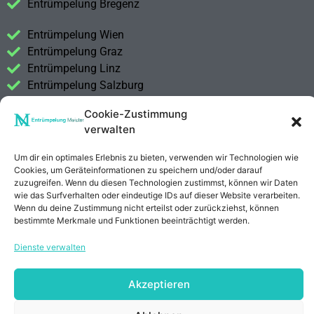
Entrümpelung Bregenz
Entrümpelung Wien
Entrümpelung Graz
Entrümpelung Linz
Entrümpelung Salzburg
Entrümpelung Vorarlberg
Cookie-Zustimmung
Entrümpelung Steiermark
verwalten
Kontakt
Um dir ein optimales Erlebnis zu bieten, verwenden wir Technologien wie
Impressum
Cookies, um Geräteinformationen zu speichern und/oder darauf
Datenschutzerklärung
zuzugreifen. Wenn du diesen Technologien zustimmst, können wir Daten
wie das Surfverhalten oder eindeutige IDs auf dieser Website verarbeiten.
Wenn du deine Zustimmung nicht erteilst oder zurückziehst, können
Anrufen
E-Mail
bestimmte Merkmale und Funktionen beeinträchtigt werden.
Dienste verwalten
Akzeptieren