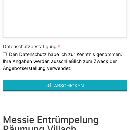
Datenschutzbestätigung
*
Den Datenschutz habe ich zur Kenntnis genommen.
Ihre Angaben werden ausschließlich zum Zweck der
Angebotserstellung verwendet.
ABSCHICKEN
This
field
should
be left
blank
Messie Entrümpelung
Räumung Villach