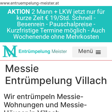
www.entruempelung-meister.at
AKTION
2 Mann + LKW jetzt nur für
kurze Zeit € 19/Std. Schnell -
Besenrein - Pauschalpreise -
Kurzfristige Termine möglich - Auch
Wochenende ohne Mehrkosten
Messie
Entrümpelung Villach
Wir entrümpeln Messie-
Wohnungen und Messie-