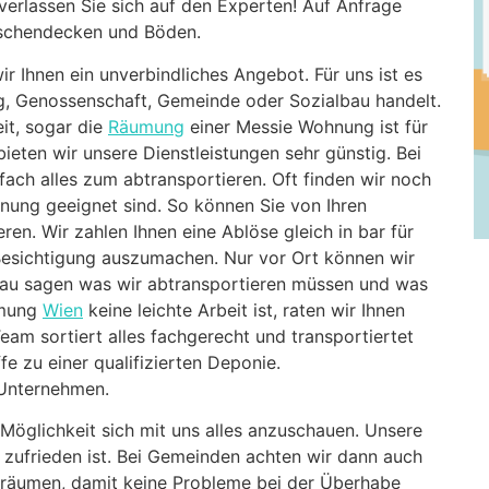
erlassen Sie sich auf den Experten! Auf Anfrage
wischendecken und Böden.
ir Ihnen ein unverbindliches Angebot. Für uns ist es
g, Genossenschaft, Gemeinde oder Sozialbau handelt.
eit, sogar die
Räumung
einer Messie Wohnung ist für
eten wir unsere Dienstleistungen sehr günstig. Bei
ach alles zum abtransportieren. Oft finden wir noch
nung geeignet sind. So können Sie von Ihren
eren. Wir zahlen Ihnen eine Ablöse gleich in bar für
 Besichtigung auszumachen. Nur vor Ort können wir
nau sagen was wir abtransportieren müssen und was
umung
Wien
keine leichte Arbeit ist, raten wir Ihnen
Team sortiert alles fachgerecht und transportiertet
e zu einer qualifizierten Deponie.
 Unternehmen.
öglichkeit sich mit uns alles anzuschauen. Unsere
 zufrieden ist. Bei Gemeinden achten wir dann auch
 räumen, damit keine Probleme bei der Überhabe