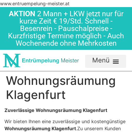
www.entruempelung-meister.at
AKTION
2 Mann + LKW jetzt nur für
kurze Zeit € 19/Std. Schnell -
Besenrein - Pauschalpreise -
Kurzfristige Termine möglich - Auch
Wochenende ohne Mehrkosten
Wohnungsräumung
Klagenfurt
Zuverlässige Wohnungsräumung Klagenfurt
Wir bieten Ihnen eine zuverlässige und kostengünstige
Wohnungsräumung Klagenfurt
.Zu unserem Kunden