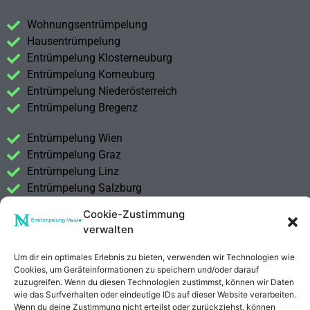
Wohnungsentrümpelung
Hausentrümpelung
Entrümpelung Klosterneuburg
Entrümpelung Korneuburg
Entrümpelung Niederösterreich
Entrümpelung Bregenz
Entrümpelung Wien
Entrümpelung Graz
Entrümpelung Linz
Entrümpelung Salzburg
Entrümpelung Vorarlberg
Cookie-Zustimmung
Entrümpelung Steiermark
verwalten
Kontakt
Um dir ein optimales Erlebnis zu bieten, verwenden wir Technologien wie
Impressum
Cookies, um Geräteinformationen zu speichern und/oder darauf
zuzugreifen. Wenn du diesen Technologien zustimmst, können wir Daten
Datenschutzerklärung
wie das Surfverhalten oder eindeutige IDs auf dieser Website verarbeiten.
Wenn du deine Zustimmung nicht erteilst oder zurückziehst, können