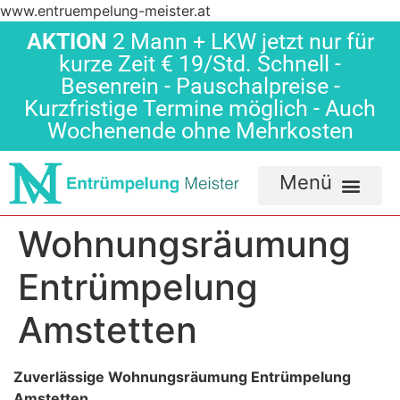
www.entruempelung-meister.at
AKTION
2 Mann + LKW jetzt nur für
kurze Zeit € 19/Std. Schnell -
Besenrein - Pauschalpreise -
Kurzfristige Termine möglich - Auch
Wochenende ohne Mehrkosten
Wohnungsräumung
Entrümpelung
Amstetten
Zuverlässige Wohnungsräumung Entrümpelung
Amstetten