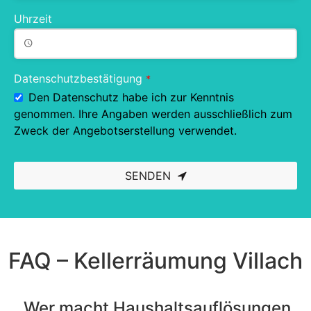
Uhrzeit
Datenschutzbestätigung
*
Den Datenschutz habe ich zur Kenntnis
genommen. Ihre Angaben werden ausschließlich zum
Zweck der Angebotserstellung verwendet.
SENDEN
This
field
should
be left
blank
FAQ – Kellerräumung Villach
Wer macht Haushaltsauflösungen