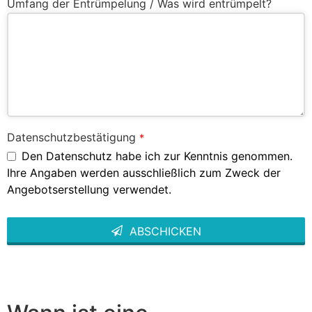
Umfang der Entrümpelung / Was wird entrümpelt?
Datenschutzbestätigung
*
Den Datenschutz habe ich zur Kenntnis genommen.
Ihre Angaben werden ausschließlich zum Zweck der
Angebotserstellung verwendet.
ABSCHICKEN
This
field
should
be left
blank