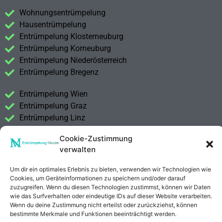
Wohnungsentrümpelung
Hausentrümpelung
Entrümpelung Klosterneuburg
Entrümpelung Korneuburg
Entrümpelung Niederösterreich
Entrümpelung Bregenz
Entrümpelung Wien
Entrümpelung Graz
Entrümpelung Linz
Entrümpelung Salzburg
Cookie-Zustimmung
Entrümpelung Vorarlberg
verwalten
Entrümpelung Steiermark
Um dir ein optimales Erlebnis zu bieten, verwenden wir Technologien wie
Kontakt
Cookies, um Geräteinformationen zu speichern und/oder darauf
Impressum
zuzugreifen. Wenn du diesen Technologien zustimmst, können wir Daten
wie das Surfverhalten oder eindeutige IDs auf dieser Website verarbeiten.
Datenschutzerklärung
Wenn du deine Zustimmung nicht erteilst oder zurückziehst, können
bestimmte Merkmale und Funktionen beeinträchtigt werden.