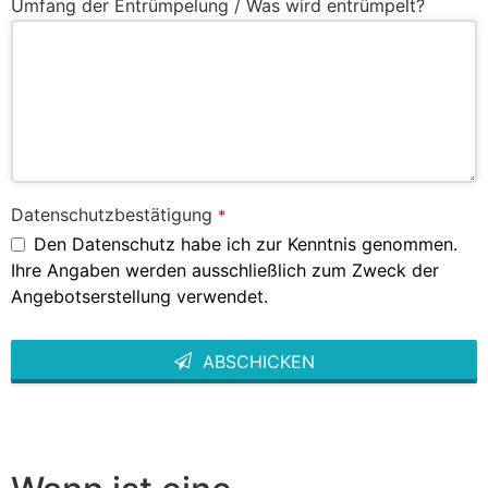
Umfang der Entrümpelung / Was wird entrümpelt?
Datenschutzbestätigung
*
Den Datenschutz habe ich zur Kenntnis genommen.
Ihre Angaben werden ausschließlich zum Zweck der
Angebotserstellung verwendet.
ABSCHICKEN
This
field
should
be left
blank