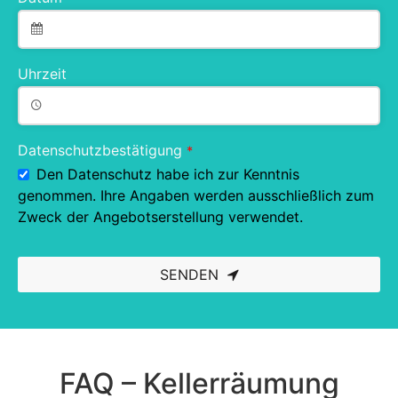
Uhrzeit
Datenschutzbestätigung
*
Den Datenschutz habe ich zur Kenntnis
genommen. Ihre Angaben werden ausschließlich zum
Zweck der Angebotserstellung verwendet.
SENDEN
This
field
should
be left
blank
FAQ – Kellerräumung