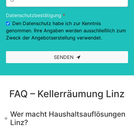
Datenschutzbestätigung
*
Den Datenschutz habe ich zur Kenntnis
genommen. Ihre Angaben werden ausschließlich zum
Zweck der Angebotserstellung verwendet.
SENDEN
This
field
should
be left
blank
FAQ – Kellerräumung Linz
Wer macht Haushaltsauflösungen
Linz?