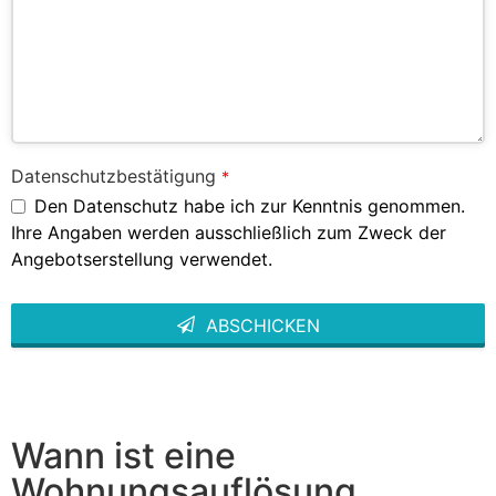
Datenschutzbestätigung
*
Den Datenschutz habe ich zur Kenntnis genommen.
Ihre Angaben werden ausschließlich zum Zweck der
Angebotserstellung verwendet.
ABSCHICKEN
This
field
should
be left
blank
Wann ist eine
Wohnungsauflösung