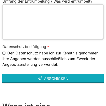
Umfang der Entrümpelung / Was wird entrümpelt?
Datenschutzbestätigung
*
Den Datenschutz habe ich zur Kenntnis genommen.
Ihre Angaben werden ausschließlich zum Zweck der
Angebotserstellung verwendet.
ABSCHICKEN
This
field
should
be left
blank