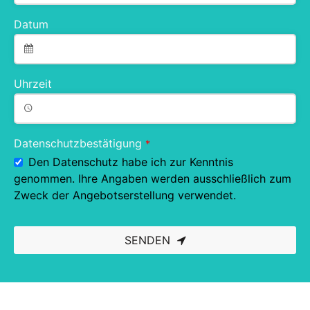
Datum
Uhrzeit
Datenschutzbestätigung
*
Den Datenschutz habe ich zur Kenntnis
genommen. Ihre Angaben werden ausschließlich zum
Zweck der Angebotserstellung verwendet.
SENDEN
This
field
should
be left
blank