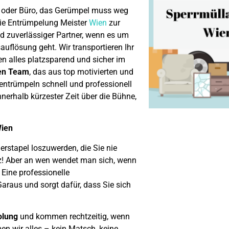
s oder Büro, das Gerümpel muss weg
die Entrümpelung Meister
Wien
zur
nd zuverlässiger Partner, wenn es um
flösung geht. Wir transportieren Ihr
en alles platzsparend und sicher im
ten Team
, das aus top motivierten und
entrümpeln schnell und professionell
nnerhalb kürzester Zeit über die Bühne,
Wien
derstapel loszuwerden, die Sie nie
utz! Aber an wen wendet man sich, wenn
 Eine professionelle
raus und sorgt dafür, dass Sie sich
olung
und kommen rechtzeitig, wenn
n wir alles – kein Matsch, keine