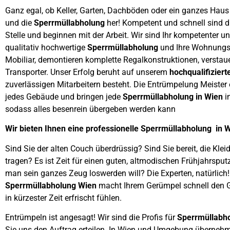
Ganz egal, ob Keller, Garten, Dachböden oder ein ganzes Hau
und die
Sperrmüllabholung
her! Kompetent und schnell sind 
Stelle und beginnen mit der Arbeit. Wir sind Ihr kompetenter u
qualitativ hochwertige
Sperrmüllabholung
und Ihre Wohnungsau
Mobiliar, demontieren komplette Regalkonstruktionen, verstau
Transporter. Unser Erfolg beruht auf unserem
hochqualifizier
zuverlässigen Mitarbeitern besteht. Die Entrümpelung Meister 
jedes Gebäude und bringen jede
Sperrmüllabholung in Wien
i
sodass alles besenrein übergeben werden kann
Wir bieten Ihnen eine professionelle Sperrmüllabholung in 
Sind Sie der alten Couch überdrüssig? Sind Sie bereit, die Klei
tragen? Es ist Zeit für einen guten, altmodischen Frühjahrsp
man sein ganzes Zeug loswerden will? Die Experten, natürlich!
Sperrmüllabholung Wien
macht Ihrem Gerümpel schnell den Ga
in kürzester Zeit erfrischt fühlen.
Entrümpeln ist angesagt! Wir sind die Profis für
Sperrmüllabh
Sie uns den Auftrag erteilen. In Wien und Umgebung übernehme