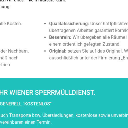
hnung!
alle Kosten.
Qualitätssicherung:
Unser haftpflichtve
übertragenen Arbeiten garantiert korrek
Besenrein:
Wir übergeben alle Räume i
einem ordentlich gefegten Zustand.
oder Nachbarn.
Original:
setzen Sie auf das Original. W
emäß nach
ausschließlich unter der Firmierung „
etrieb
HR WIENER SPERRMÜLLDIENST.
GENERELL "KOSTENLOS"
uch Transporte bzw. Übersiedlungen, kostenlose sowie unverbin
 vereinbaren einen Termin.