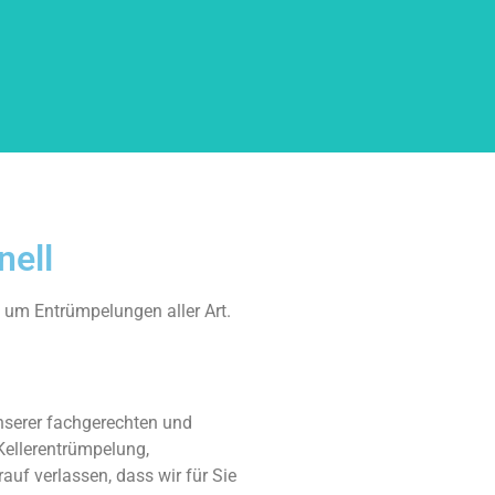
nell
d um Entrümpelungen aller Art.
nserer fachgerechten und
Kellerentrümpelung,
f verlassen, dass wir für Sie