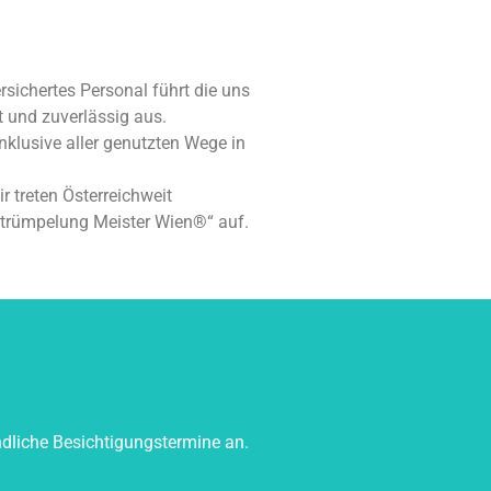
rsichertes Personal führt die uns
t und zuverlässig aus.
nklusive aller genutzten Wege in
ir treten Österreichweit
Entrümpelung Meister Wien®“ auf.
dliche Besichtigungstermine an.