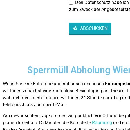
Den Datenschutz habe ich
zum Zweck der Angebotserste
ABSCHICKEN
This
field
should
be left
blank
Sperrmüll Abholung Wie
Wenn Sie eine Entrümpelung mit unserer seriösen
Entrümpelu
wir Ihnen zunächst eine kostenlose Besichtigung an. Diesen T
wahrnehmen, hierfür stehen wir Ihnen 24 Stunden am Tag un
telefonisch als auch per E-Mail.
Am gewünschten Tag kommen wir pünktlich vor Ort und begut
planen Innerhalb 15 Minuten die Komplette
Räumung
und erst
Kosten Angebot. Auch werden wir all Ihre wünsche und Vorste