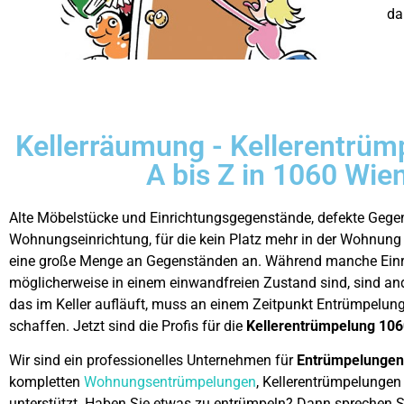
da
Kellerräumung - Kellerentrüm
A bis Z in 1060 Wie
Alte Möbelstücke und Einrichtungsgegenstände, defekte Gege
Wohnungseinrichtung, für die kein Platz mehr in der Wohnung w
eine große Menge an Gegenständen an. Während manche Ein
möglicherweise in einem einwandfreien Zustand sind, sind and
das im Keller aufläuft, muss an einem Zeitpunkt Entrümpelun
schaffen. Jetzt sind die Profis für die
Kellerentrümpelung 106
Wir sind ein professionelles Unternehmen für
Entrümpelungen
kompletten
Wohnungsentrümpelungen
, Kellerentrümpelungen
unterstützt. Haben Sie etwas zu entrümpeln? Dann sprechen S