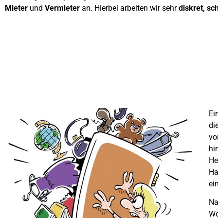
Mieter
und
Vermieter
an. Hierbei arbeiten wir sehr
diskret, sc
Ei
di
vo
hi
He
Ha
ei
Na
Wo