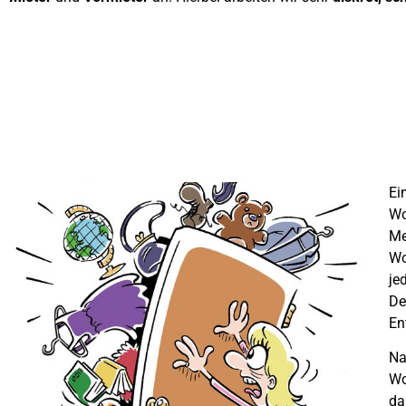
Ei
Wo
Me
Wo
je
De
En
Na
Wo
da