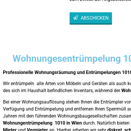
ABSCHICKEN
This
field
should
be left
blank
Wohnungesentrümpelung 1
Professionelle Wohnungsräumung und Entrümpelungen 101
Wir entrümpeln alle Arten von Möbeln und Geräten als auch 
des sich im Haushalt befindlichen Inventars, während der
Woh
Bei einer Wohnungsauflösung stehen Ihnen die Entrümpler von
Verfügung und Entrümpelung und entfernen Ihren Sperrmüll au
Jahren mit den führenden Wohnungsbaugesellschaften zusa
Wohnungentrümpelung 1010 in Wien
durch. Natürlich biete
Mieter
und
Vermieter
an. Hierbei arbeiten wir sehr
diskret, sc