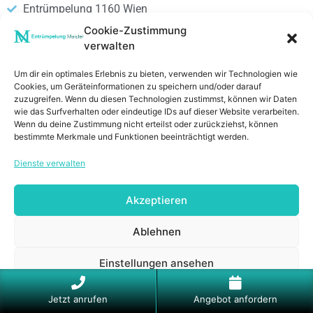
Entrümpelung 1160 Wien
Entrümpelung 1170 Wien
Cookie-Zustimmung
verwalten
Entrümpelung 1180 Wien
Entrümpelung 1190 Wien
Um dir ein optimales Erlebnis zu bieten, verwenden wir Technologien wie
Cookies, um Geräteinformationen zu speichern und/oder darauf
Entrümpelung 1200 Wien
zuzugreifen. Wenn du diesen Technologien zustimmst, können wir Daten
Entrümpelung 1210 Wien
wie das Surfverhalten oder eindeutige IDs auf dieser Website verarbeiten.
Entrümpelung 1220 Wien
Wenn du deine Zustimmung nicht erteilst oder zurückziehst, können
bestimmte Merkmale und Funktionen beeinträchtigt werden.
Entrümpelung 1230 Wien
Dienste verwalten
4.9/5 - (96 votes)
Akzeptieren
Copyright 2023 Entrümpelung Meister
Ablehnen
Entrümpelung Österrich
Einstellungen ansehen
Entrümpelung Wien
Anrufen
E-Mail
Cookie-Richtlinie
Datenschutzerklärung
Impressum
Jetzt anrufen
Angebot anfordern