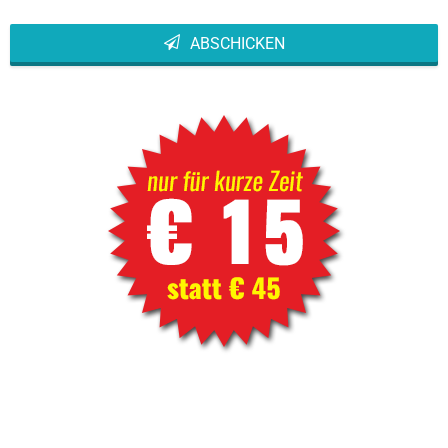
ABSCHICKEN
This
field
should
be left
blank