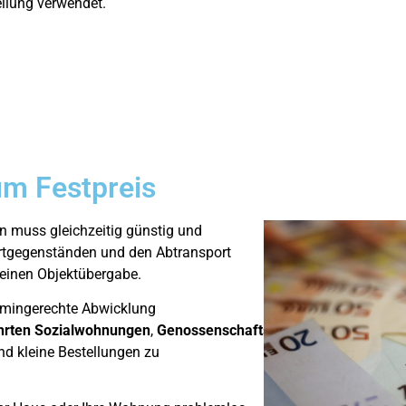
llung verwendet.
m Festpreis
 muss gleichzeitig günstig und
ertgegenständen und den Abtransport
reinen Objektübergabe.
ermingerechte Abwicklung
hrten
Sozialwohnungen
,
Genossenschaftswohnungen,
nd kleine Bestellungen zu