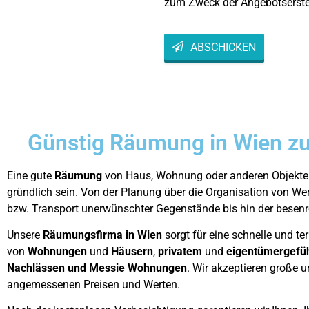
zum Zweck der Angebotserste
ABSCHICKEN
This
field
should
be left
blank
Günstig Räumung in Wien zu
Eine gute
Räumung
von Haus, Wohnung oder anderen Objekten
gründlich sein. Von der Planung über die Organisation von W
bzw. Transport unerwünschter Gegenstände bis hin der besen
Unsere
Räumungsfirma in Wien
sorgt für eine schnelle und t
von
Wohnungen
und
Häusern
,
privatem
und
eigentümergefü
Nachlässen und Messie Wohnungen
. Wir akzeptieren große u
angemessenen Preisen und Werten.