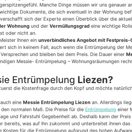
gerspitzengefühl. Manche Dinge müssen wir uns genauer an
 wichtige Dokumente, die sich eventuell in der Wohnung bef
 verschafft sich der Experte einen Überblick über die akt
der Wohnung
und der
Vermüllungsgrad
eine wichtige Roll
st oder nicht an.
Meister Ihnen ein
unverbindliches Angebot mit Festpreis-
ert sich in keinem Fall, auch wenn die Entrümpelung der 
 Versprechen und bleiben bei dem Preis. Die Dauer einer
Me
fwendigen Messie- Entrümpelung – Wohnungsräumungen rechn
sie Entrümpelung
Liezen?
zuerst die Kostenfrage durch den Kopf und möchte natürlic
 auch eine
Messie Entrümpelung Liezen
an. Allerdings lie
den normalen Maß. Die Preise für die
Entrümpelung
einer 
age und Fahrstuhl Gegebenheit ab. Deshalb kann der Preis 
r bereits, was auf Ihn zukommt und unterbreitet ihnen das
 Kosten für die Entrümpelung aufgrund des hohen Aufwand