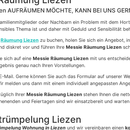
zen AUFRÄUMEN MÖCHTE, KANN BEI UNS GER
Familienmitglieder oder Nachbarn ein Problem mit dem Hort
sensibles Thema ist und daher mit Geduld und Sensibilität b
e
Räumung Liezen
zu buchen, holen Sie sich ein Angebot, in
nd diskret vor und führen Ihre
Messie Räumung Liezen
sch
ie sich auf eine
Messie Räumung Liezen
mit uns entscheide
Ergebnis genau nach Ihren Vorstellungen.
 E-Mail. Gerne können Sie auch das Formular auf unserer W
ir melden uns dann mit einem individuell angepassten Ang
üglich Ihrer
Messie Räumung Liezen
stehen Ihnen die net
enenden und Feiertagen sind wir einsatzbereit und warten 
trümpelung Liezen
ümpelung Wohnung in Liezen
und wir vereinbaren einen
ko