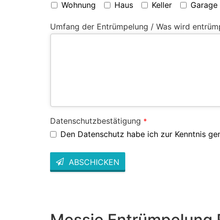
Wohnung
Haus
Keller
Garage
Umfang der Entrümpelung / Was wird entrüm
Datenschutzbestätigung
*
Den Datenschutz habe ich zur Kenntnis g
ABSCHICKEN
This
field
should
be left
blank
Messie Entrümpelung