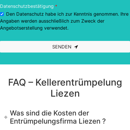
Datenschutzbestätigung
*
Den Datenschutz habe ich zur Kenntnis genommen. Ihre
Angaben werden ausschließlich zum Zweck der
Angebotserstellung verwendet.
SENDEN
This
field
should
be left
blank
FAQ – Kellerentrümpelung
Liezen
Was sind die Kosten der
Entrümpelungsfirma Liezen ?