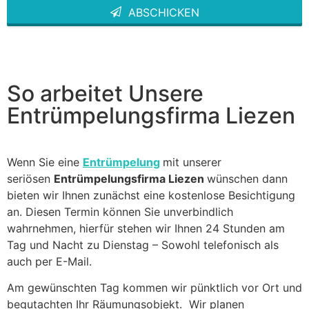
ABSCHICKEN
This
field
should
be left
blank
So arbeitet Unsere
Entrümpelungsfirma Liezen
Wenn Sie eine
Entrümpelung
mit unserer
seriösen
Entrümpelungsfirma Liezen
wünschen dann
bieten wir Ihnen zunächst eine kostenlose Besichtigung
an. Diesen Termin können Sie unverbindlich
wahrnehmen, hierfür stehen wir Ihnen 24 Stunden am
Tag und Nacht zu Dienstag – Sowohl telefonisch als
auch per E-Mail.
Am gewünschten Tag kommen wir pünktlich vor Ort und
begutachten Ihr Räumungsobjekt. Wir planen