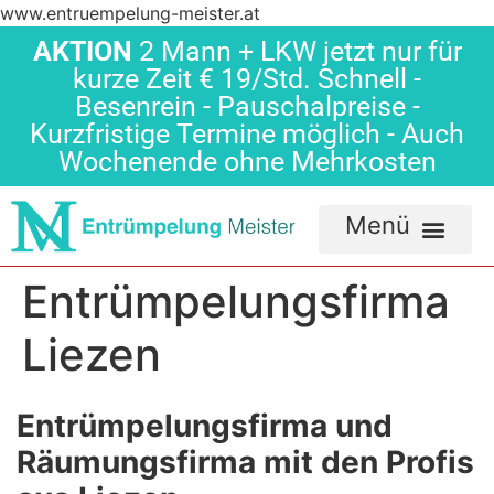
www.entruempelung-meister.at
AKTION
2 Mann + LKW jetzt nur für
kurze Zeit € 19/Std. Schnell -
Besenrein - Pauschalpreise -
Kurzfristige Termine möglich - Auch
Wochenende ohne Mehrkosten
Entrümpelungsfirma
Liezen
Entrümpelungsfirma und
Räumungsfirma mit den Profis