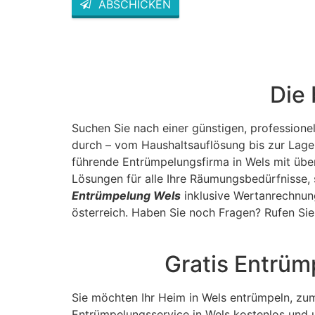
ABSCHICKEN
This
field
should
be left
blank
Die
Suchen Sie nach einer günstigen, profession
durch – vom Haushaltsauflösung bis zur Lage
führende Entrümpelungsfirma in Wels mit über
Lösungen für alle Ihre Räumungsbedürfnisse, 
Entrümpelung Wels
inklusive Wertanrechnung
österreich. Haben Sie noch Fragen? Rufen Sie 
Gratis Entrüm
Sie möchten Ihr Heim in Wels entrümpeln, zum
Entrümpelungsservice in Wels kostenlos und 