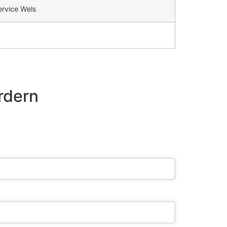
rvice Wels
rdern