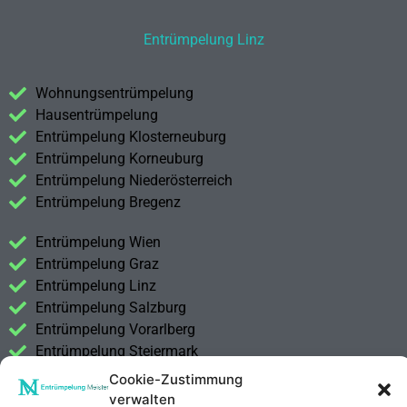
Entrümpelung Linz
Wohnungsentrümpelung
Hausentrümpelung
Entrümpelung Klosterneuburg
Entrümpelung Korneuburg
Entrümpelung Niederösterreich
Entrümpelung Bregenz
Entrümpelung Wien
Entrümpelung Graz
Entrümpelung Linz
Entrümpelung Salzburg
Entrümpelung Vorarlberg
Entrümpelung Steiermark
Cookie-Zustimmung
Kontakt
verwalten