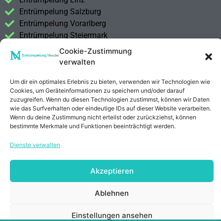
Entrümpelung Salzburg
Entrümpelung Vorarlberg
Entrümpelung Steiermark
Cookie-Zustimmung
Kontakt
verwalten
Impressum
Datenschutzerklärung
Um dir ein optimales Erlebnis zu bieten, verwenden wir Technologien wie
Cookies, um Geräteinformationen zu speichern und/oder darauf
zuzugreifen. Wenn du diesen Technologien zustimmst, können wir Daten
Anrufen
E-Mail
wie das Surfverhalten oder eindeutige IDs auf dieser Website verarbeiten.
Wenn du deine Zustimmung nicht erteilst oder zurückziehst, können
bestimmte Merkmale und Funktionen beeinträchtigt werden.
Dienste verwalten
Akzeptieren
Ablehnen
Einstellungen ansehen