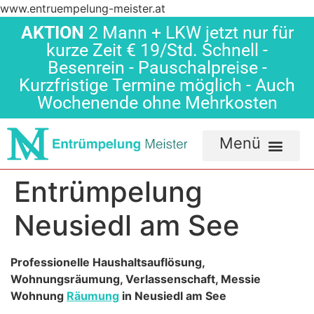
www.entruempelung-meister.at
AKTION
2 Mann + LKW jetzt nur für
kurze Zeit € 19/Std. Schnell -
Besenrein - Pauschalpreise -
Kurzfristige Termine möglich - Auch
Wochenende ohne Mehrkosten
Entrümpelung
Neusiedl am See
Professionelle Haushaltsauflösung,
Wohnungsräumung, Verlassenschaft, Messie
Wohnung
Räumung
in Neusiedl am See