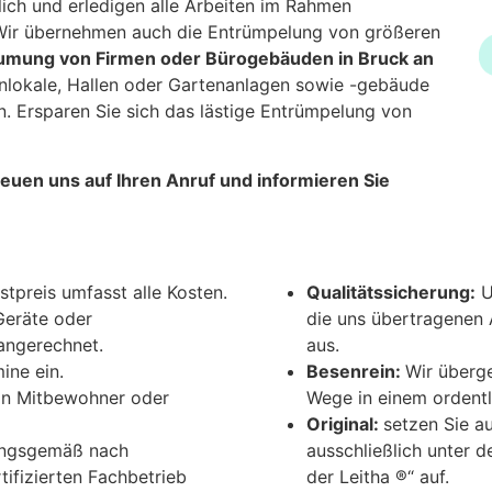
lich und erledigen alle Arbeiten im Rahmen
ir übernehmen auch die Entrümpelung von größeren
umung von Firmen oder Bürogebäuden in Bruck an
lokale, Hallen oder Gartenanlagen sowie -gebäude
n. Ersparen Sie sich das lästige Entrümpelung von
freuen uns auf Ihren Anruf und informieren Sie
stpreis umfasst alle Kosten.
Qualitätssicherung:
U
Geräte oder
die uns übertragenen 
angerechnet.
aus.
ine ein.
Besenrein:
Wir überge
an Mitbewohner oder
Wege in einem ordentl
Original:
setzen Sie au
ungsgemäß nach
ausschließlich unter 
tifizierten Fachbetrieb
der Leitha ®“ auf.