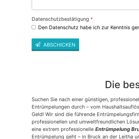
Datenschutzbestätigung
*
Den Datenschutz habe ich zur Kenntnis g
ABSCHICKEN
This
field
should
be left
blank
Die be
Suchen Sie nach einer günstigen, profession
Entrümpelungen durch – vom Haushaltsauflösu
Geld! Wir sind die führende Entrümpelungsfir
professionellen und umweltfreundlichen Lösun
eine extrem professionelle
Entrümpelung Bru
Entrümpelung geht – in Bruck an der Leitha u