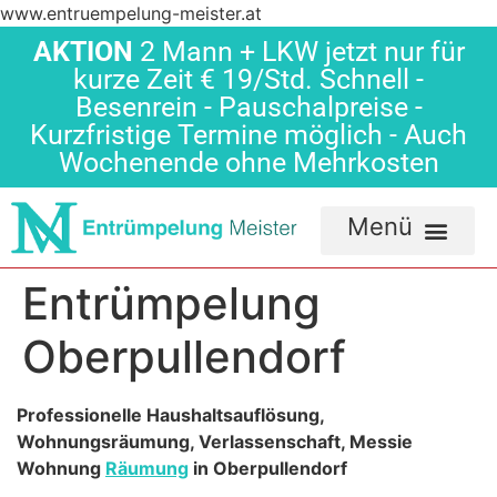
www.entruempelung-meister.at
AKTION
2 Mann + LKW jetzt nur für
kurze Zeit € 19/Std. Schnell -
Besenrein - Pauschalpreise -
Kurzfristige Termine möglich - Auch
Wochenende ohne Mehrkosten
Entrümpelung
Oberpullendorf
Professionelle Haushaltsauflösung,
Wohnungsräumung, Verlassenschaft, Messie
Wohnung
Räumung
in Oberpullendorf