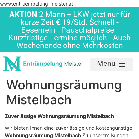
www.entruempelung-meister.at
AKTION
2 Mann + LKW jetzt nur für
kurze Zeit € 19/Std. Schnell -
Besenrein - Pauschalpreise -
Kurzfristige Termine möglich - Auch
Wochenende ohne Mehrkosten
Wohnungsräumung
Mistelbach
Zuverlässige Wohnungsräumung Mistelbach
Wir bieten Ihnen eine zuverlässige und kostengünstige
Wohnungsräumung Mistelbach
.Zu unserem Kunden