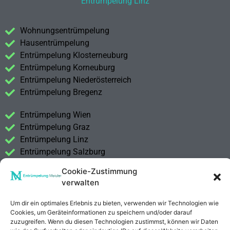
Entrümpelung Linz
Wohnungsentrümpelung
Hausentrümpelung
Entrümpelung Klosterneuburg
Entrümpelung Korneuburg
Entrümpelung Niederösterreich
Entrümpelung Bregenz
Entrümpelung Wien
Entrümpelung Graz
Entrümpelung Linz
Entrümpelung Salzburg
Entrümpelung Vorarlberg
Cookie-Zustimmung
Entrümpelung Steiermark
verwalten
Kontakt
Um dir ein optimales Erlebnis zu bieten, verwenden wir Technologien wie
Impressum
Cookies, um Geräteinformationen zu speichern und/oder darauf
zuzugreifen. Wenn du diesen Technologien zustimmst, können wir Daten
Datenschutzerklärung