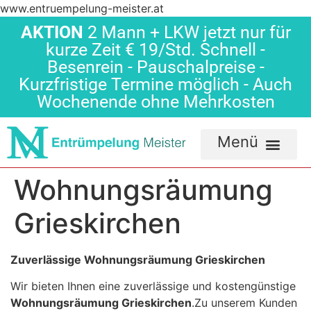
www.entruempelung-meister.at
AKTION
2 Mann + LKW jetzt nur für
kurze Zeit € 19/Std. Schnell -
Besenrein - Pauschalpreise -
Kurzfristige Termine möglich - Auch
Wochenende ohne Mehrkosten
Wohnungsräumung
Grieskirchen
Zuverlässige Wohnungsräumung Grieskirchen
Wir bieten Ihnen eine zuverlässige und kostengünstige
Wohnungsräumung Grieskirchen
.Zu unserem Kunden