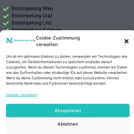
Entrümpelung Wien
Entrümpelung Graz
Entrümpelung Linz
Entrümpelung Salzburg
Entrümpelung Vorarlberg
Cookie-Zustimmung
verwalten
Entrümpelung Steiermark
Um dir ein optimales Erlebnis zu bieten, verwenden wir Technologien wie
Kontakt
Cookies, um Geräteinformationen zu speichern und/oder darauf
Impressum
zuzugreifen. Wenn du diesen Technologien zustimmst, können wir Daten
Datenschutzerklärung
wie das Surfverhalten oder eindeutige IDs auf dieser Website verarbeiten.
Wenn du deine Zustimmung nicht erteilst oder zurückziehst, können
bestimmte Merkmale und Funktionen beeinträchtigt werden.
Anrufen
E-Mail
Dienste verwalten
Akzeptieren
Ablehnen