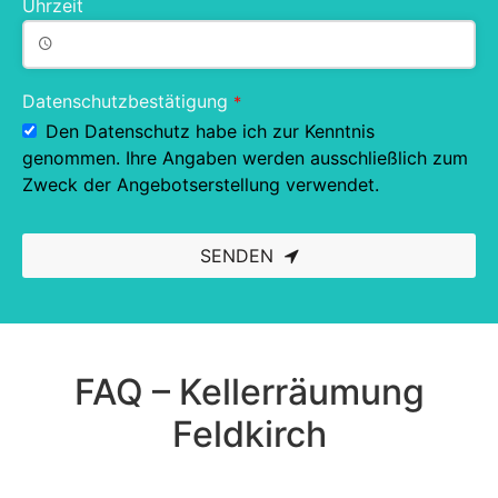
Uhrzeit
Datenschutzbestätigung
*
Den Datenschutz habe ich zur Kenntnis
genommen. Ihre Angaben werden ausschließlich zum
Zweck der Angebotserstellung verwendet.
SENDEN
This
field
should
be left
blank
FAQ – Kellerräumung
Feldkirch