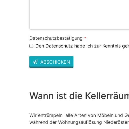
Datenschutzbestätigung
*
Den Datenschutz habe ich zur Kenntnis g
ABSCHICKEN
This
field
should
be left
blank
Wann ist die Kellerrä
Wir entrümpeln alle Arten von Möbeln und G
während der Wohnungsauflösung Niederöster