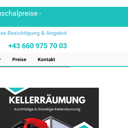
uschalpreise -
se Besichtigung & Angebot
+43 660 975 70 03
Preise
Kontakt