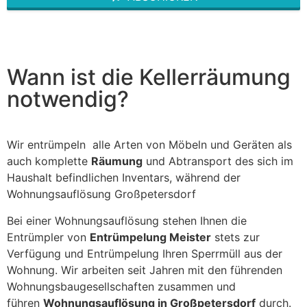
This
field
should
be left
blank
Wann ist die Kellerräumung
notwendig?
Wir entrümpeln alle Arten von Möbeln und Geräten als
auch komplette
Räumung
und Abtransport des sich im
Haushalt befindlichen Inventars, während der
Wohnungsauflösung Großpetersdorf
Bei einer Wohnungsauflösung stehen Ihnen die
Entrümpler von
Entrümpelung Meister
stets zur
Verfügung und Entrümpelung Ihren Sperrmüll aus der
Wohnung. Wir arbeiten seit Jahren mit den führenden
Wohnungsbaugesellschaften zusammen und
führen
Wohnungsauflösung in Großpetersdorf
durch.