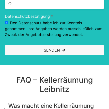
Datenschutzbestätigung
*
Den Datenschutz habe ich zur Kenntnis
genommen. Ihre Angaben werden ausschließlich zum
Zweck der Angebotserstellung verwendet.
SENDEN
This
field
should
be left
blank
FAQ – Kellerräumung
Leibnitz
Was macht eine Kellerräumung