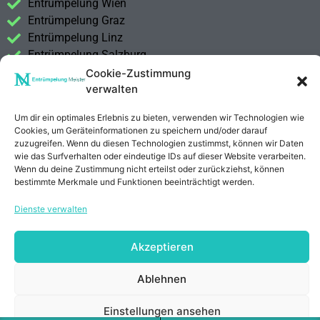
Entrümpelung Wien
Entrümpelung Graz
Entrümpelung Linz
Entrümpelung Salzburg
Entrümpelung Vorarlberg
Cookie-Zustimmung
verwalten
Entrümpelung Steiermark
Um dir ein optimales Erlebnis zu bieten, verwenden wir Technologien wie
Kontakt
Cookies, um Geräteinformationen zu speichern und/oder darauf
Impressum
zuzugreifen. Wenn du diesen Technologien zustimmst, können wir Daten
Datenschutzerklärung
wie das Surfverhalten oder eindeutige IDs auf dieser Website verarbeiten.
Wenn du deine Zustimmung nicht erteilst oder zurückziehst, können
bestimmte Merkmale und Funktionen beeinträchtigt werden.
Anrufen
E-Mail
Dienste verwalten
Akzeptieren
Ablehnen
Einstellungen ansehen