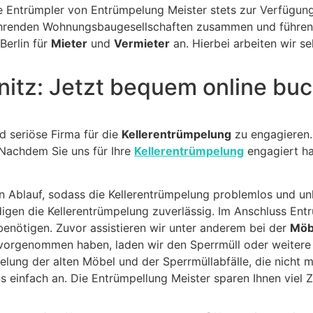
e Entrümpler von Entrümpelung Meister stets zur Verfügun
führenden Wohnungsbaugesellschaften zusammen und führe
Berlin für
Mieter
und
Vermieter
an. Hierbei arbeiten wir s
bnitz: Jetzt bequem online bu
nd seriöse Firma für die
Kellerentrümpelung
zu engagieren.
 Nachdem Sie uns für Ihre
Kellerentrümpelung
engagiert ha
 Ablauf, sodass die Kellerentrümpelung problemlos und unk
edigen die Kellerentrümpelung zuverlässig. Im Anschluss En
benötigen. Zuvor assistieren wir unter anderem bei der
Möb
vorgenommen haben, laden wir den Sperrmüll oder weitere
lung der alten Möbel und der Sperrmüllabfälle, die nicht 
 einfach an. Die Entrümpellung Meister sparen Ihnen viel Z