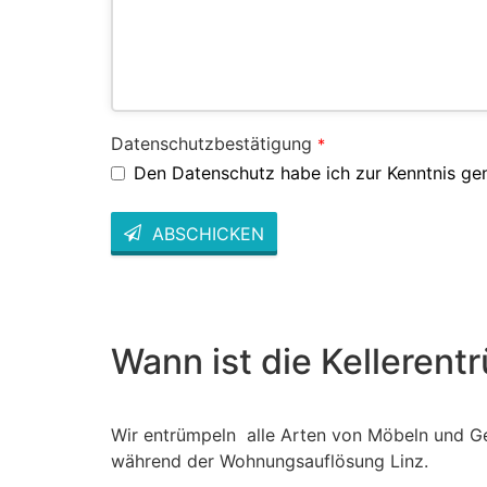
Datenschutzbestätigung
*
Den Datenschutz habe ich zur Kenntnis g
ABSCHICKEN
This
field
should
be left
blank
Wann ist die Kelleren
Wir entrümpeln alle Arten von Möbeln und Ge
während der Wohnungsauflösung Linz.