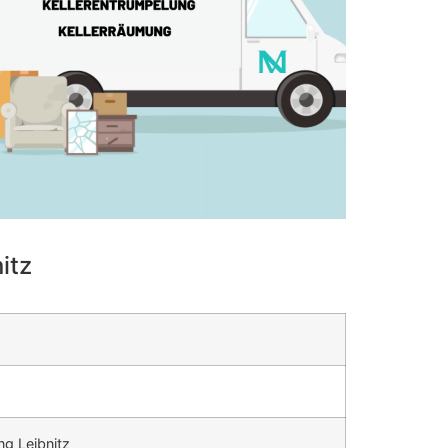
itz
ng Leibnitz