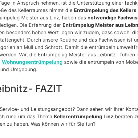
Tage in Anspruch nehmen, ist die Unterstützung einer fac
öße des Kellerraumes nimmt die
Entrümpelung des Kellers
trümpelug Meister aus Linz, haben das
notwendige Fachwi
rledigen. Die Erfahrung der
Entrümpelug Meister aus Leibn
nen besonders hohen Wert legen wir zudem, dass sowohl d
attengeht. Durch unsere Routine und das Fachwissen ist u
orien an Müll und Schrott. Damit die entrümpeln umweltfreu
rden. Wir, die Entrümpelug Meister aus Leibnitz , führen n
e
Wohnungsentrümpelung
sowie die entrümpeln von Möbe
und Umgebung.
ibnitz- FAZIT
Service- und Leistungsangebot? Dann sehen wir Ihrer Kon
rlich rund um das Thema
Kellerentrümpelung Linz
beraten zu
ehen zu haben. Was können wir für Sie tun?