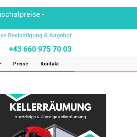
uschalpreise -
se Besichtigung & Angebot
+43 660 975 70 03
Preise
Kontakt