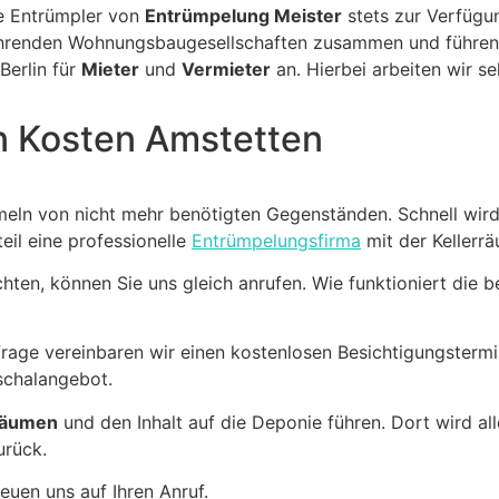
ie Entrümpler von
Entrümpelung Meister
stets zur Verfügu
führenden Wohnungsbaugesellschaften zusammen und führe
Berlin für
Mieter
und
Vermieter
an. Hierbei arbeiten wir s
n Kosten Amstetten
mmeln von nicht mehr benötigten Gegenständen. Schnell wird
eil eine professionelle
Entrümpelungsfirma
mit der Kellerr
hten, können Sie uns gleich anrufen. Wie funktioniert die 
rage vereinbaren wir einen kostenlosen Besichtigungsterm
uschalangebot.
 räumen
und den Inhalt auf die Deponie führen. Dort wird al
urück.
euen uns auf Ihren Anruf.