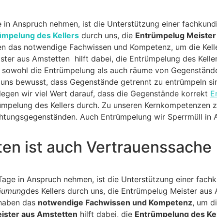
in Anspruch nehmen, ist die Unterstützung einer fachkundi
ümpelung des Kellers
durch uns, die
Entrümpelug Meister
ben das notwendige Fachwissen und Kompetenz, um die Kelle
ster aus Amstetten hilft dabei, die Entrümpelung des Kelle
 sowohl die Entrümpelung als auch räume von Gegenstände
 uns bewusst, dass Gegenstände getrennt zu entrümpeln sin
 legen wir viel Wert darauf, dass die Gegenstände korrekt
E
ntrümpelung des Kellers durch. Zu unseren Kernkompetenze
chtungsgegenständen. Auch Entrümpelung wir Sperrmüll in
en ist auch Vertrauenssache
Tage in Anspruch nehmen, ist die Unterstützung einer fac
äumung
des Kellers durch uns, die Entrümpelug Meister aus
 haben das
notwendige Fachwissen und Kompetenz
, um d
ister aus Amstetten
hilft dabei, die
Entrümpelung des Kel