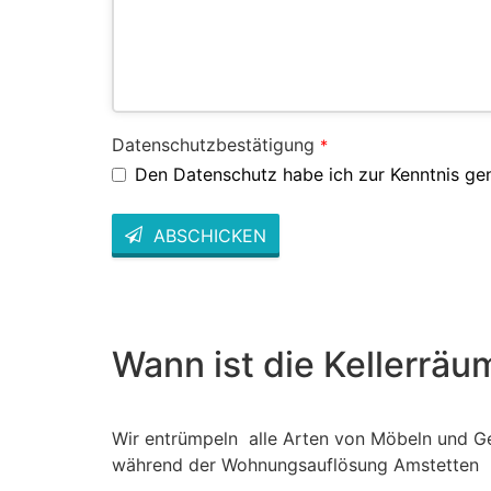
Datenschutzbestätigung
*
Den Datenschutz habe ich zur Kenntnis g
ABSCHICKEN
This
field
should
be left
blank
Wann ist die Kellerrä
Wir entrümpeln alle Arten von Möbeln und G
während der Wohnungsauflösung Amstetten