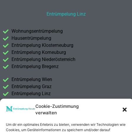
Entrümpelung Linz
Wohnungsentrümpelung
Hausentrümpelung
Entrümpelung Klosterneuburg
Entrümpelung Korneuburg
Entrümpelung Niederösterreich
Entrümpelung Bregenz
Entrümpelung Wien
Entrümpelung Graz
Entrümpelung Linz
Entrümpelung Salzburg
Cookie-Zustimmung
Entrümpelung Vorarlberg
verwalten
Entrümpelung Steiermark
Um dir ein optimales Erlebnis zu bieten, verwenden wir Technologien wie
Kontakt
Cookies, um Geräteinformationen zu speichern und/oder darauf