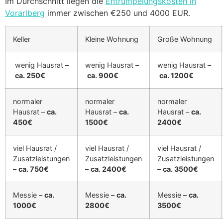
Im Durchschnitt liegen die
Entrümpelungskosten in
Vorarlberg
immer zwischen €250 und 4000 EUR.
Keller
Kleine Wohnung
Große Wohnung
wenig Hausrat –
wenig Hausrat –
wenig Hausrat –
ca. 250€
ca. 900€
ca. 1200€
normaler
normaler
normaler
Hausrat –
ca.
Hausrat –
ca.
Hausrat –
ca.
450€
1500€
2400€
viel Hausrat /
viel Hausrat /
viel Hausrat /
Zusatzleistungen
Zusatzleistungen
Zusatzleistungen
–
ca. 750€
–
ca. 2400€
–
ca. 3500€
Messie –
ca.
Messie –
ca.
Messie –
ca.
1000€
2800€
3500€