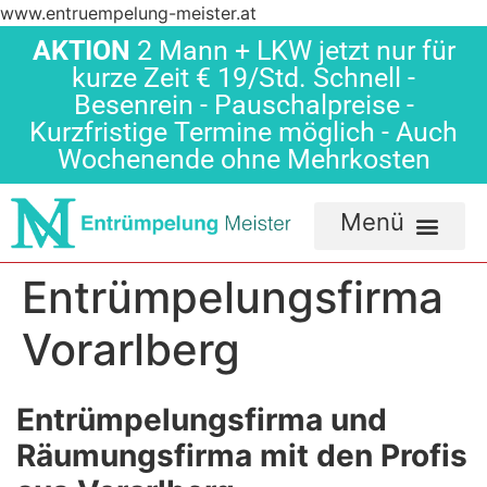
www.entruempelung-meister.at
AKTION
2 Mann + LKW jetzt nur für
kurze Zeit € 19/Std. Schnell -
Besenrein - Pauschalpreise -
Kurzfristige Termine möglich - Auch
Wochenende ohne Mehrkosten
Entrümpelungsfirma
Vorarlberg
Entrümpelungsfirma und
Räumungsfirma mit den Profis