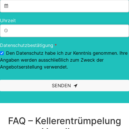
Uhrzeit
Datenschutzbestätigung
*
Den Datenschutz habe ich zur Kenntnis genommen. Ihre
Angaben werden ausschließlich zum Zweck der
Angebotserstellung verwendet.
SENDEN
This
field
should
be left
blank
FAQ – Kellerentrümpelung