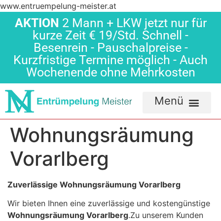
www.entruempelung-meister.at
AKTION
2 Mann + LKW jetzt nur für
kurze Zeit € 19/Std. Schnell -
Besenrein - Pauschalpreise -
Kurzfristige Termine möglich - Auch
Wochenende ohne Mehrkosten
Wohnungsräumung
Vorarlberg
Zuverlässige Wohnungsräumung Vorarlberg
Wir bieten Ihnen eine zuverlässige und kostengünstige
Wohnungsräumung Vorarlberg
.Zu unserem Kunden