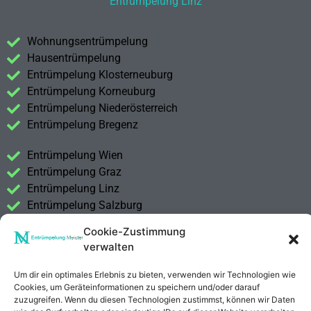
Entrümpelung Linz
Wohnungsentrümpelung
Hausentrümpelung
Entrümpelung Klosterneuburg
Entrümpelung Korneuburg
Entrümpelung Niederösterreich
Entrümpelung Bregenz
Entrümpelung Wien
Entrümpelung Graz
Entrümpelung Linz
Entrümpelung Salzburg
Entrümpelung Vorarlberg
Cookie-Zustimmung
Entrümpelung Steiermark
verwalten
Kontakt
Um dir ein optimales Erlebnis zu bieten, verwenden wir Technologien wie
Impressum
Cookies, um Geräteinformationen zu speichern und/oder darauf
zuzugreifen. Wenn du diesen Technologien zustimmst, können wir Daten
Datenschutzerklärung