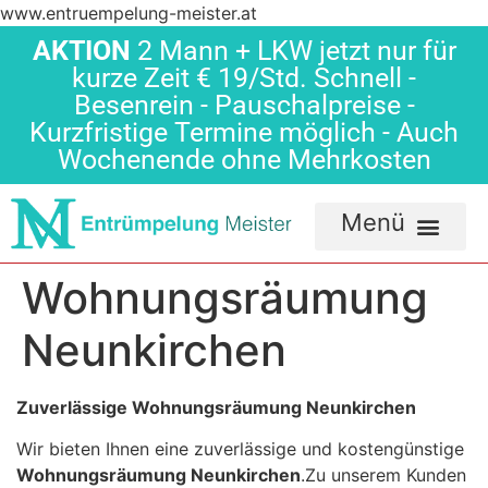
www.entruempelung-meister.at
AKTION
2 Mann + LKW jetzt nur für
kurze Zeit € 19/Std. Schnell -
Besenrein - Pauschalpreise -
Kurzfristige Termine möglich - Auch
Wochenende ohne Mehrkosten
Wohnungsräumung
Neunkirchen
Zuverlässige Wohnungsräumung Neunkirchen
Wir bieten Ihnen eine zuverlässige und kostengünstige
Wohnungsräumung Neunkirchen
.Zu unserem Kunden