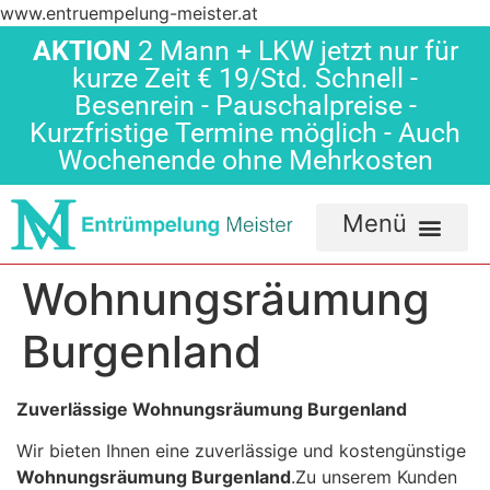
www.entruempelung-meister.at
AKTION
2 Mann + LKW jetzt nur für
kurze Zeit € 19/Std. Schnell -
Besenrein - Pauschalpreise -
Kurzfristige Termine möglich - Auch
Wochenende ohne Mehrkosten
Wohnungsräumung
Burgenland
Zuverlässige Wohnungsräumung Burgenland
Wir bieten Ihnen eine zuverlässige und kostengünstige
Wohnungsräumung Burgenland
.Zu unserem Kunden