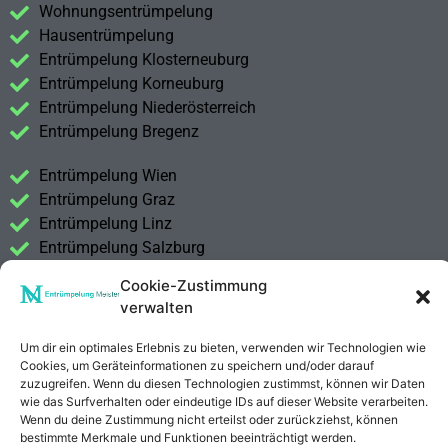
Wohnungsentrümpelung
Hausentrümpelung
Entrümpelung Klosterneuburg
Entrümpelung Korneuburg
Entrümpelung Niederösterreich
Entrümpelung Bregenz
Entrümpelung Wien
Entrümpelung Graz
Entrümpelung Linz
Entrümpelung Salzburg
Entrümpelung Vorarlberg
Cookie-Zustimmung
Entrümpelung Steiermark
verwalten
Kontakt
Um dir ein optimales Erlebnis zu bieten, verwenden wir Technologien wie
Impressum
Cookies, um Geräteinformationen zu speichern und/oder darauf
zuzugreifen. Wenn du diesen Technologien zustimmst, können wir Daten
Datenschutzerklärung
wie das Surfverhalten oder eindeutige IDs auf dieser Website verarbeiten.
Wenn du deine Zustimmung nicht erteilst oder zurückziehst, können
bestimmte Merkmale und Funktionen beeinträchtigt werden.
Anrufen
E-Mail