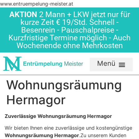
www.entruempelung-meister.at
AKTION
2 Mann + LKW jetzt nur für
kurze Zeit € 19/Std. Schnell -
Besenrein - Pauschalpreise -
Kurzfristige Termine möglich - Auch
Wochenende ohne Mehrkosten
Wohnungsräumung
Hermagor
Zuverlässige Wohnungsräumung Hermagor
Wir bieten Ihnen eine zuverlässige und kostengünstige
Wohnungsräumung Hermagor
.Zu unserem Kunden