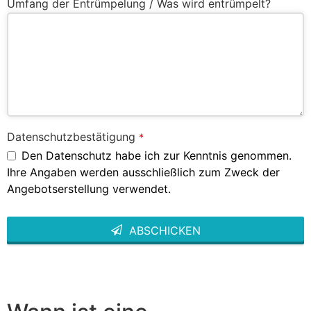
Umfang der Entrümpelung / Was wird entrümpelt?
Datenschutzbestätigung
*
Den Datenschutz habe ich zur Kenntnis genommen.
Ihre Angaben werden ausschließlich zum Zweck der
Angebotserstellung verwendet.
ABSCHICKEN
This
field
should
be left
blank