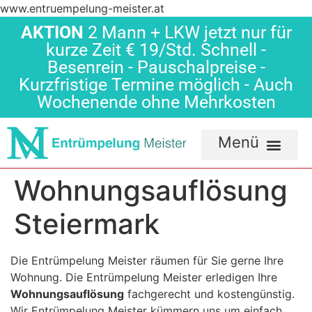
www.entruempelung-meister.at
AKTION
2 Mann + LKW jetzt nur für
kurze Zeit € 19/Std. Schnell -
Besenrein - Pauschalpreise -
Kurzfristige Termine möglich - Auch
Wochenende ohne Mehrkosten
Wohnungsauflösung
Steiermark
Die Entrümpelung Meister räumen für Sie gerne Ihre
Wohnung. Die Entrümpelung Meister erledigen Ihre
Wohnungsauflösung
fachgerecht und kostengünstig.
Wir Entrümpelung Meister kümmern uns um einfach