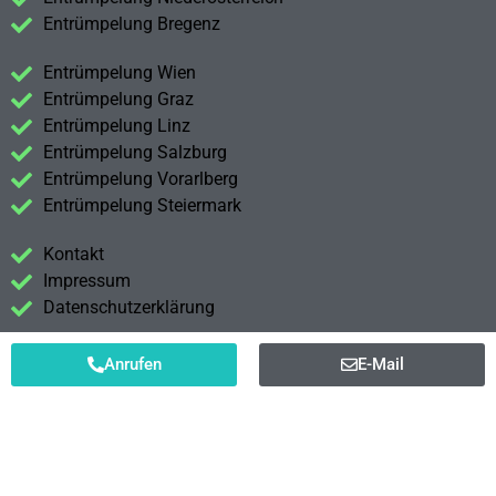
Entrümpelung Bregenz
Entrümpelung Wien
Entrümpelung Graz
Entrümpelung Linz
Entrümpelung Salzburg
Entrümpelung Vorarlberg
Entrümpelung Steiermark
Kontakt
Impressum
Datenschutzerklärung
Anrufen
E-Mail