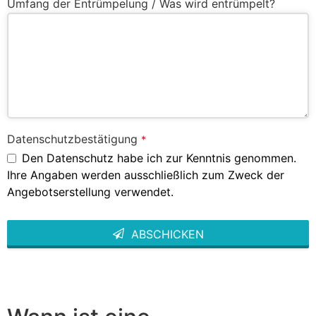
Umfang der Entrümpelung / Was wird entrümpelt?
Datenschutzbestätigung
*
Den Datenschutz habe ich zur Kenntnis genommen.
Ihre Angaben werden ausschließlich zum Zweck der
Angebotserstellung verwendet.
ABSCHICKEN
This
field
should
be left
blank