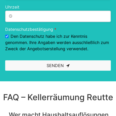
Uhrzeit
Datenschutzbestätigung
*
Den Datenschutz habe ich zur Kenntnis
genommen. Ihre Angaben werden ausschließlich zum
Zweck der Angebotserstellung verwendet.
SENDEN
This
field
should
be left
blank
FAQ – Kellerräumung Reutte
Wer macht Haushaltsauflösungen