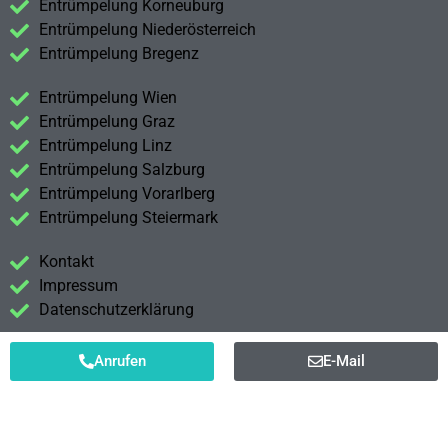
Entrümpelung Korneuburg
Entrümpelung Niederösterreich
Entrümpelung Bregenz
Entrümpelung Wien
Entrümpelung Graz
Entrümpelung Linz
Entrümpelung Salzburg
Entrümpelung Vorarlberg
Entrümpelung Steiermark
Kontakt
Impressum
Datenschutzerklärung
Anrufen
E-Mail