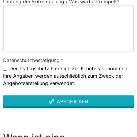
Umfang der Entrümpelung / Was wird entrümpelt?
Datenschutzbestätigung
*
Den Datenschutz habe ich zur Kenntnis genommen.
Ihre Angaben werden ausschließlich zum Zweck der
Angebotserstellung verwendet.
ABSCHICKEN
This
field
should
be left
blank