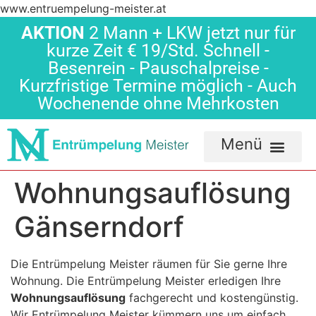
www.entruempelung-meister.at
AKTION
2 Mann + LKW jetzt nur für
kurze Zeit € 19/Std. Schnell -
Besenrein - Pauschalpreise -
Kurzfristige Termine möglich - Auch
Wochenende ohne Mehrkosten
Wohnungsauflösung
Gänserndorf
Die Entrümpelung Meister räumen für Sie gerne Ihre
Wohnung. Die Entrümpelung Meister erledigen Ihre
Wohnungsauflösung
fachgerecht und kostengünstig.
Wir Entrümpelung Meister kümmern uns um einfach