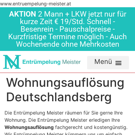
www.entruempelung-meister.at
AKTION
2 Mann + LKW jetzt nur für
kurze Zeit € 19/Std. Schnell -
Besenrein - Pauschalpreise -
Kurzfristige Termine möglich - Auch
Wochenende ohne Mehrkosten
Wohnungsauflösung
Deutschlandsberg
Die Entrümpelung Meister räumen für Sie gerne Ihre
Wohnung. Die Entrümpelung Meister erledigen Ihre
Wohnungsauflösung
fachgerecht und kostengünstig.
Wir Entrümpelung Meister kümmern uns um einfach