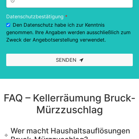
Datenschutzbestätigung
*
Den Datenschutz habe ich zur Kenntnis
genommen. Ihre Angaben werden ausschließlich zum
Zweck der Angebotserstellung verwendet.
SENDEN
This
field
should
be left
blank
FAQ – Kellerräumung Bruck-
Mürzzuschlag
Wer macht Haushaltsauflösungen