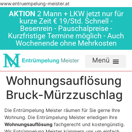
www.entruempelung-meister.at
AKTION
2 Mann + LKW jetzt nur für
kurze Zeit € 19/Std. Schnell -
Besenrein - Pauschalpreise -
Kurzfristige Termine möglich - Auch
Wochenende ohne Mehrkosten
Wohnungsauflösung
Bruck-Mürzzuschlag
Die Entrümpelung Meister räumen für Sie gerne Ihre
Wohnung. Die Entrümpelung Meister erledigen Ihre
Wohnungsauflösung
fachgerecht und kostengünstig.
Wir Entrümpelung Meister kümmern uns um einfach