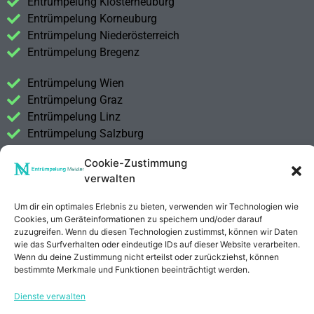
Entrümpelung Klosterneuburg
Entrümpelung Korneuburg
Entrümpelung Niederösterreich
Entrümpelung Bregenz
Entrümpelung Wien
Entrümpelung Graz
Entrümpelung Linz
Entrümpelung Salzburg
Entrümpelung Vorarlberg
Cookie-Zustimmung
Entrümpelung Steiermark
verwalten
Kontakt
Um dir ein optimales Erlebnis zu bieten, verwenden wir Technologien wie
Impressum
Cookies, um Geräteinformationen zu speichern und/oder darauf
Datenschutzerklärung
zuzugreifen. Wenn du diesen Technologien zustimmst, können wir Daten
wie das Surfverhalten oder eindeutige IDs auf dieser Website verarbeiten.
Wenn du deine Zustimmung nicht erteilst oder zurückziehst, können
Anrufen
E-Mail
bestimmte Merkmale und Funktionen beeinträchtigt werden.
Dienste verwalten