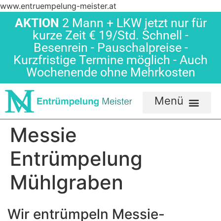
www.entruempelung-meister.at
AKTION
2 Mann + LKW jetzt nur für
kurze Zeit € 19/Std. Schnell -
Besenrein - Pauschalpreise -
Kurzfristige Termine möglich - Auch
Wochenende ohne Mehrkosten
Messie
Entrümpelung
Mühlgraben
Wir entrümpeln Messie-