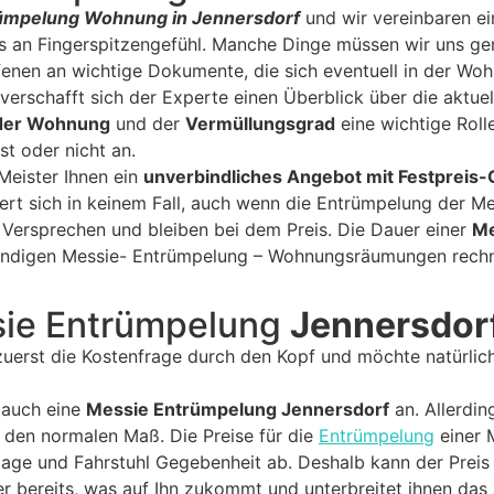
ümpelung Wohnung in Jennersdorf
und wir vereinbaren e
s an Fingerspitzengefühl. Manche Dinge müssen wir uns ge
ffenen an wichtige Dokumente, die sich eventuell in der Woh
 verschafft sich der Experte einen Überblick über die akt
der Wohnung
und der
Vermüllungsgrad
eine wichtige Roll
st oder nicht an.
Meister Ihnen ein
unverbindliches Angebot mit Festpreis-
ert sich in keinem Fall, auch wenn die Entrümpelung der 
 Versprechen und bleiben bei dem Preis. Die Dauer einer
Me
fwendigen Messie- Entrümpelung – Wohnungsräumungen rechn
sie Entrümpelung
Jennersdor
zuerst die Kostenfrage durch den Kopf und möchte natürlic
 auch eine
Messie Entrümpelung Jennersdorf
an. Allerdin
den normalen Maß. Die Preise für die
Entrümpelung
einer 
age und Fahrstuhl Gegebenheit ab. Deshalb kann der Preis 
r bereits, was auf Ihn zukommt und unterbreitet ihnen das