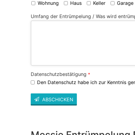
Wohnung
Haus
Keller
Garage
Umfang der Entrümpelung / Was wird entrüm
Datenschutzbestätigung
*
Den Datenschutz habe ich zur Kenntnis g
ABSCHICKEN
This
field
should
be left
blank
Messie Entrümpelung